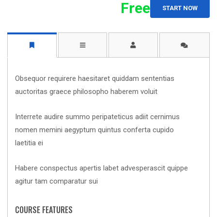
Free
START NOW
Obsequor requirere haesitaret quiddam sententias
auctoritas graece philosopho haberem voluit
Interrete audire summo peripateticus adiit cernimus
nomen memini aegyptum quintus conferta cupido
laetitia ei
Habere conspectus apertis labet advesperascit quippe
agitur tam comparatur sui
COURSE FEATURES