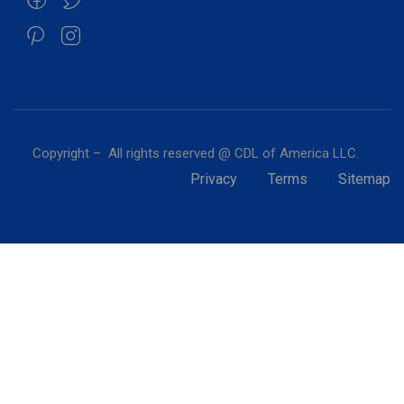
Copyright – All rights reserved @ CDL of America LLC.
Privacy
Terms
Sitemap
Free
START NOW
GT