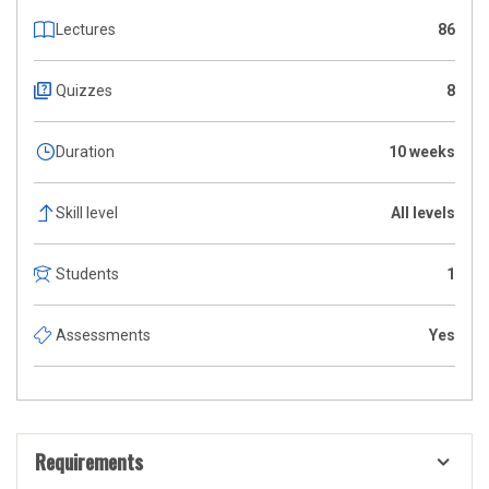
Lectures
86
Quizzes
8
Duration
10 weeks
Skill level
All levels
Students
1
Assessments
Yes
Requirements