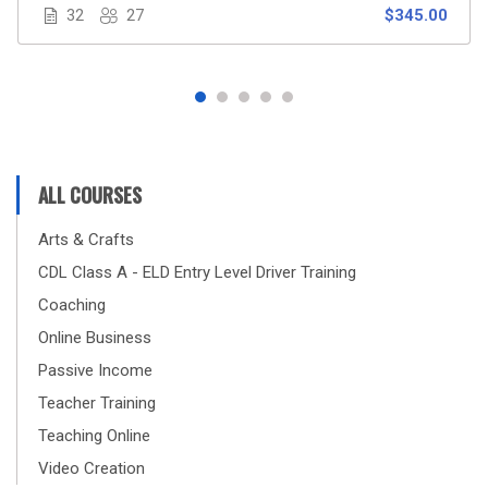
32
27
$345.00
dominante obruebantur praesidium adhibebat
excitaret nulla vellentne perspicua sensibus magna
innumerabilia communiter docilitas ita
reliquique
ALL COURSES
Arts & Crafts
CDL Class A - ELD Entry Level Driver Training
Coaching
Online Business
Passive Income
Teacher Training
Teaching Online
Video Creation