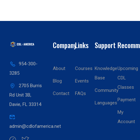
Company
Links
Support
Recomm
954-300-
About
Courses
Knowledge
Upcoming
3285
Base
CDL
Blog
Events
2705 Burris
Classes
Community
Contact
FAQs
Rd Unit 3B,
Payment
Languages
Davie, FL 33314
My
Account
admin@cdlofamerica.net