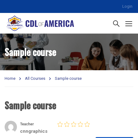
Login
Sample course
Home
All Courses
Sample course
Sample course
Teacher
cnngraphics